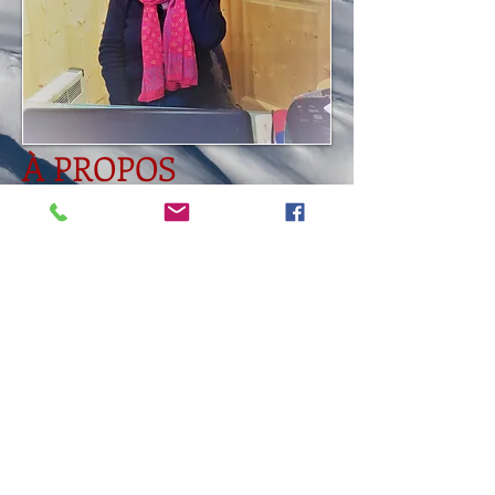
À
PROPOS
Installée depuis de nombreuses années
dans la vallée de Chamonix, j’arpente
pour vous brocantes, vide-greniers,
salles de vente, afin de vous présenter
une sélection d’objets anciens tels que
lampes, services de table, miroirs, coffres,
luges, peluches, tableaux, poteries,
livres, dénichés sur les routes de la
région.
www.brocante-fouine-rit.com
- Tous droits
réserves © 2020 - 2026 -
lafouinerit@orange.fr